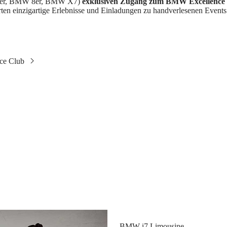
 7er, BMW 8er, BMW X7)
exklusiven Zugang zum BMW Excellence
ten einzigartige Erlebnisse und Einladungen zu handverlesenen Events