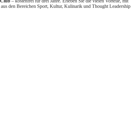
 Club
– kostenfrei für drei Jahre. Erleben Sie die vielen Vorteile, mit
 aus den Bereichen Sport, Kultur, Kulinarik und Thought Leadership